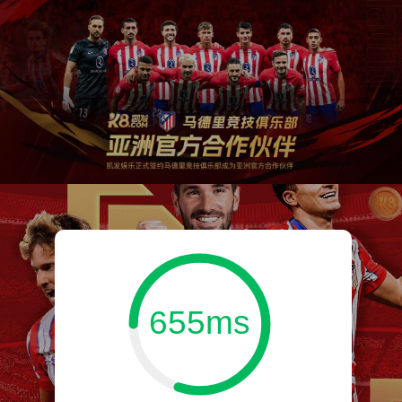
655ms