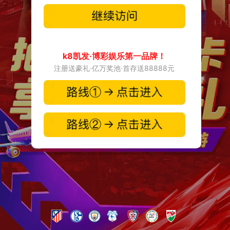
k8凯发·博彩娱乐第一品牌！
注册送豪礼·亿万奖池·首存送88888元